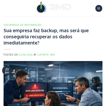
Skip
to
content
SEGURANÇA DA INFORMAÇÃO
Sua empresa faz backup, mas será que
conseguiria recuperar os dados
imediatamente?
POSTED ON
23/06/2026
BY
SUPORTE 3MD
23
jun